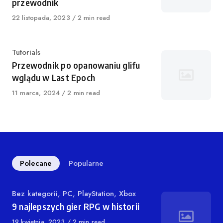
przewodnik
Opublikowano
22 listopada, 2023
2 min read
Kategoria
Tutorials
Przewodnik po opanowaniu glifu
wglądu w Last Epoch
Opublikowano
11 marca, 2024
2 min read
Polecane
Popularne
Kategoria
Bez kategorii
,
PC
,
PlayStation
,
Xbox
9 najlepszych gier RPG w historii
Opublikowano
19 kwietnia, 2023
2 min read