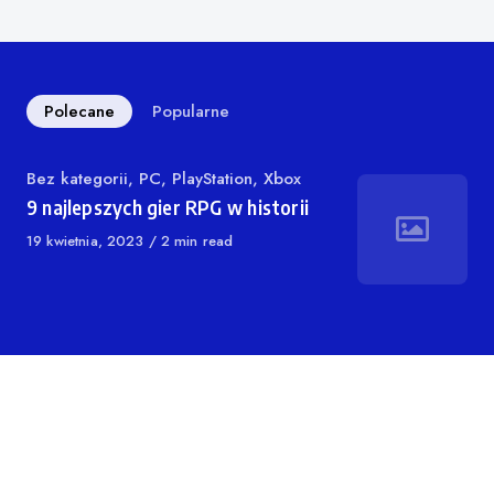
Polecane
Popularne
Kategoria
Bez kategorii
,
PC
,
PlayStation
,
Xbox
9 najlepszych gier RPG w historii
Opublikowano
19 kwietnia, 2023
2 min read