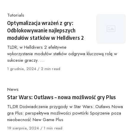
Kategoria
Tutorials
Optymalizacja wrażeń z gry:
Odblokowywanie najlepszych
modułów statków w Helldivers 2
TLDR; w Helldivers 2 efektywne
wykorzystanie modułów statków odgrywa kluczową rolę w
sukcesie graczy. …
Opublikowano
1 grudnia, 2024
2 min read
Kategoria
News
Star Wars: Outlaws – nowa możliwość gry Plus
TL;DR Doświadczenie przygody w Star Wars: Outlaws Nowa
gra Plus: perspektywa możliwości powtórki Spojrzenie poza
nieobecność New Game Plus
Opublikowano
19 sierpnia, 2024
1 min read