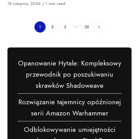
Opublikowano
18 sierpnia, 2024
1 min read
…
1
2
3
28
Opanowanie Hytale: Kompleksowy
przewodnik po poszukiwaniu
skrawków Shadoweave
Rozwiązanie tajemnicy opóźnionej
serii Amazon Warhammer
Odblokowywanie umiejętności