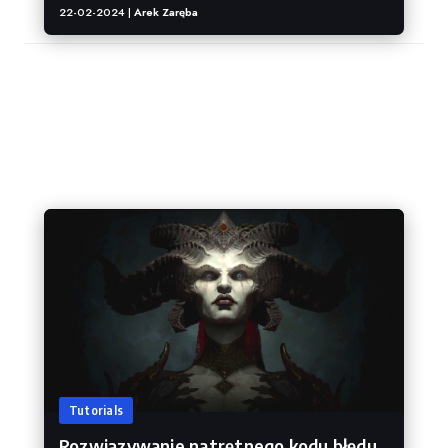
22-02-2024 |
Arek Zaręba
Diablo IV
Tutorials
Rozwiązywanie natrętnego kodu błędu