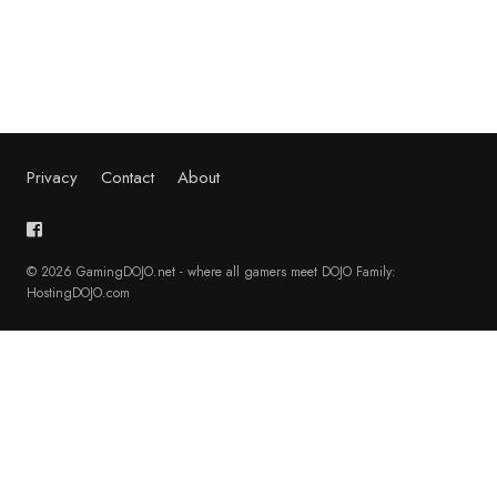
Privacy
Contact
About
© 2026 GamingDOJO.net - where all gamers meet DOJO Family:
HostingDOJO.com
English
(
Angielski
)
Français
(
Francuski
)
Deutsch
(
Niemiecki
)
日本語
(
Japoński
)
Polski
Português
(
Portugalski, Portugalia
)
Русский
(
Rosyjski
)
Español
(
Hiszpański
)