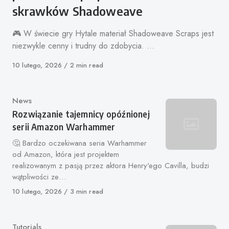
skrawków Shadoweave
🎮 W świecie gry Hytale materiał Shadoweave Scraps jest
niezwykle cenny i trudny do zdobycia. …
Opublikowano
10 lutego, 2026
2 min read
Kategoria
News
Rozwiązanie tajemnicy opóźnionej
serii Amazon Warhammer
🤔 Bardzo oczekiwana seria Warhammer
od Amazon, która jest projektem
realizowanym z pasją przez aktora Henry'ego Cavilla, budzi
wątpliwości ze…
Opublikowano
10 lutego, 2026
3 min read
Kategoria
Tutorials