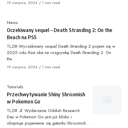
Opublikowano
19 sierpnia, 2024
1 min read
Kategoria
News
Oczekiwany sequel – Death Stranding 2: On the
Beach na PS5
TL;DR Wyczekiwany sequel Death Stranding 2 pojawi się w
2025 roku Rzut oka na rozgrywkę Death Stranding 2: On
the…
Opublikowano
19 sierpnia, 2024
1 min read
Kategoria
Tutorials
Przechwytywanie Shiny Shroomish
w Pokemon Go
TL;DR 🔬 Wydarzenie Oddish Research
Day w Pokemon Go jest już blisko i
obejmuje pojawienie się gatunku Shroomish. …