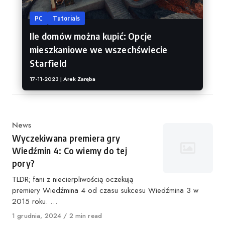
PC
Tutorials
Ile domów można kupić: Opcje
mieszkaniowe we wszechświecie
Starfield
17-11-2023 |
Arek Zaręba
Kategoria
News
Wyczekiwana premiera gry
Wiedźmin 4: Co wiemy do tej
pory?
TLDR; fani z niecierpliwością oczekują
premiery Wiedźmina 4 od czasu sukcesu Wiedźmina 3 w
2015 roku. …
Opublikowano
1 grudnia, 2024
2 min read