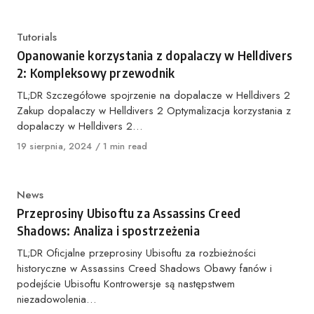
Kategoria
Tutorials
Opanowanie korzystania z dopalaczy w Helldivers
2: Kompleksowy przewodnik
TL;DR Szczegółowe spojrzenie na dopalacze w Helldivers 2
Zakup dopalaczy w Helldivers 2 Optymalizacja korzystania z
dopalaczy w Helldivers 2…
Opublikowano
19 sierpnia, 2024
1 min read
Kategoria
News
Przeprosiny Ubisoftu za Assassins Creed
Shadows: Analiza i spostrzeżenia
TL;DR Oficjalne przeprosiny Ubisoftu za rozbieżności
historyczne w Assassins Creed Shadows Obawy fanów i
podejście Ubisoftu Kontrowersje są następstwem
niezadowolenia…