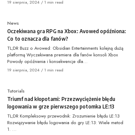
Opublikowano
19 sierpnia, 2024
1 min read
Kategoria
News
Oczekiwana gra RPG na Xbox: Avowed opóźniona:
Co to oznacza dla fanów?
TL;DR Buzz o Avowed: Obsidian Entertainments kolejną dużą
platformą Wyczekiwana premiera dla fanów konsoli Xbox
Powody opóźnienia i konsekwencje dla…
Opublikowano
19 sierpnia, 2024
1 min read
Kategoria
Tutorials
Triumf nad kłopotami: Przezwyciężenie błędu
logowania w grze pierwszego potomka LE:13
TL;DR Kompleksowy przewodnik: Zrozumienie błędu LE:13
Rozwiązywanie błędu logowania do gry LE:13: Wiele metod
1. …