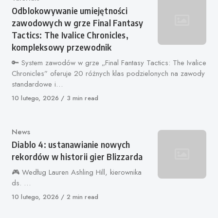
Odblokowywanie umiejętności
zawodowych w grze Final Fantasy
Tactics: The Ivalice Chronicles,
kompleksowy przewodnik
🔑 System zawodów w grze „Final Fantasy Tactics: The Ivalice
Chronicles” oferuje 20 różnych klas podzielonych na zawody
standardowe i…
Opublikowano
10 lutego, 2026
3 min read
Kategoria
News
Diablo 4: ustanawianie nowych
rekordów w historii gier Blizzarda
🎮 Według Lauren Ashling Hill, kierownika
ds. …
Opublikowano
10 lutego, 2026
2 min read