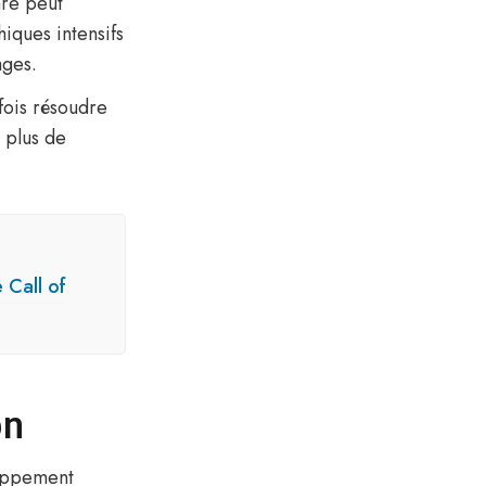
re peut
iques intensifs
ages.
rfois résoudre
d plus de
 Call of
on
loppement