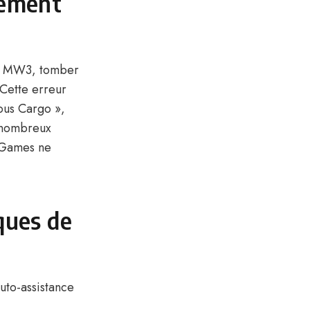
pement
y : MW3, tomber
 Cette erreur
ous Cargo »,
s nombreux
 Games ne
iques de
auto-assistance