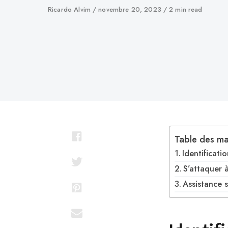
Auteur
Ricardo Alvim
Publié
novembre 20, 2023
2 min read
le
Table des ma
Identificat
S’attaquer 
Assistance 