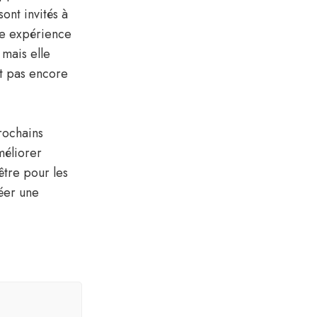
sont invités à
tre expérience
 mais elle
t pas encore
rochains
méliorer
être pour les
réer une