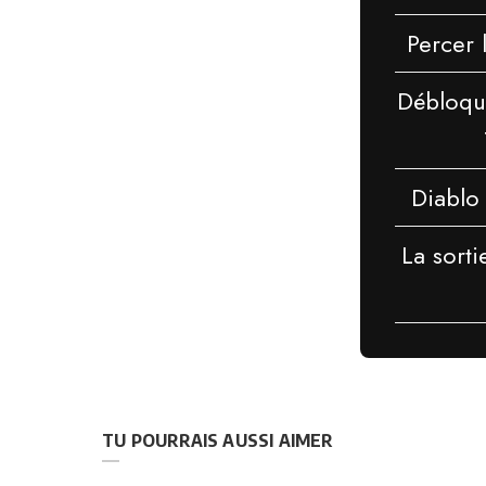
Percer 
Débloque
Diablo 
La sort
TU POURRAIS AUSSI AIMER