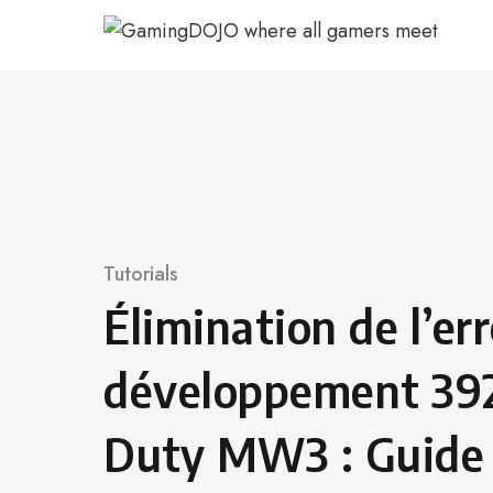
Aller
au
contenu
Catégorie
Tutorials
Élimination de l’er
développement 392 
Duty MW3 : Guide 