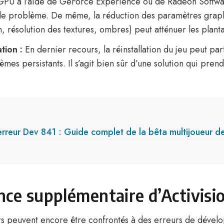
GPU à l’aide de GeForce Experience ou de Radeon Softwa
le problème. De même, la réduction des paramètres graph
n, résolution des textures, ombres) peut atténuer les plant
tion :
En dernier recours, la réinstallation du jeu peut pa
mes persistants. Il s’agit bien sûr d’une solution qui pren
erreur Dev 841 : Guide complet de la bêta multijoueur de
nce supplémentaire d’Activisi
rs peuvent encore être confrontés à des erreurs de déve