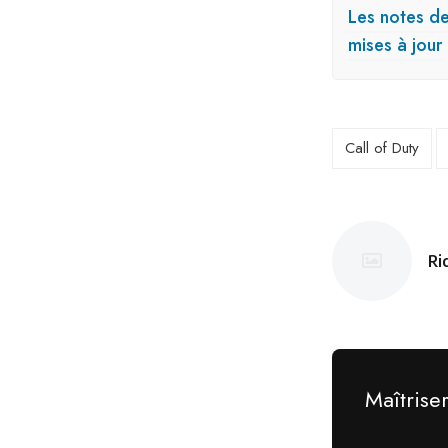
Les notes de
mises à jour
Call of Duty
Ri
Po
pa
Maîtrise