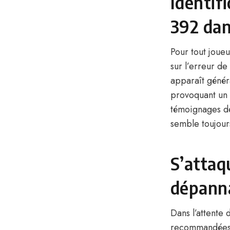
Identif
392 dan
Pour tout joue
sur l’erreur d
apparaît génér
provoquant un 
témoignages d
semble toujours
S’attaq
dépann
Dans l’attente 
recommandées p