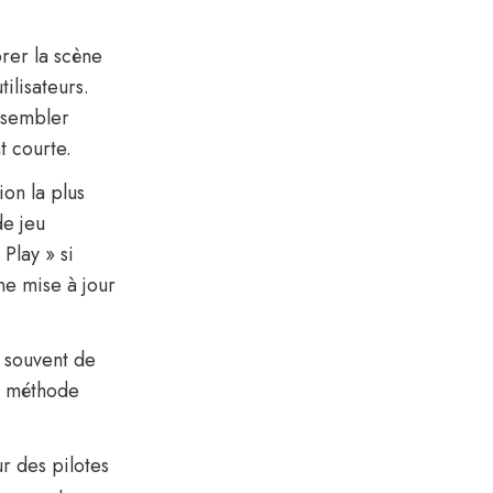
orer la scène
ilisateurs.
t sembler
t courte.
ion la plus
de jeu
Play » si
ne mise à jour
 souvent de
e méthode
r des pilotes