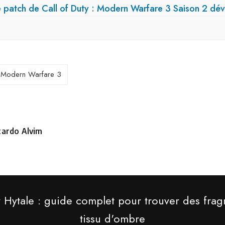
 patch de Call of Duty : Modern Warfare 3 Saison 2 dévo
Modern Warfare 3
cardo Alvim
sté
r
r Hytale : guide complet pour trouver des fra
tissu d'ombre