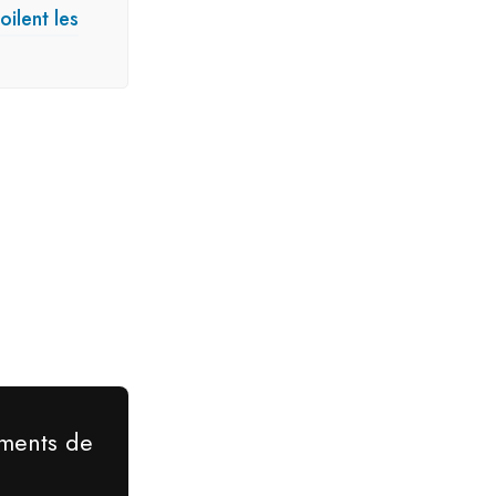
ilent les
gments de