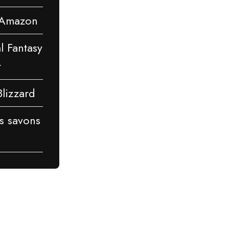
d'Amazon
l Fantasy
t
Blizzard
s savons