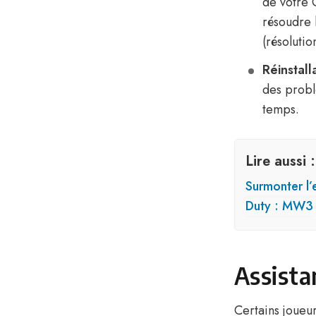
de votre 
résoudre 
(résolutio
Réinstalla
des problè
temps.
Lire aussi :
Surmonter l’
Duty : MW3
Assista
Certains joueu