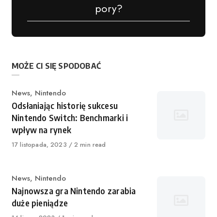
pory?
MOŻE CI SIĘ SPODOBAĆ
Kategoria
News
,
Nintendo
Odsłaniając historię sukcesu
Nintendo Switch: Benchmarki i
wpływ na rynek
Opublikowano
17 listopada, 2023
2 min read
Kategoria
News
,
Nintendo
Najnowsza gra Nintendo zarabia
duże pieniądze