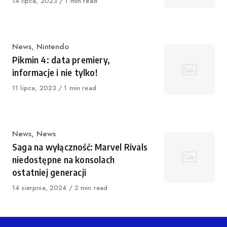
Opublikowano
14 lipca, 2023
1 min read
Kategoria
News
,
Nintendo
Pikmin 4: data premiery,
informacje i nie tylko!
Opublikowano
11 lipca, 2023
1 min read
Kategoria
News
,
News
Saga na wyłączność: Marvel Rivals
niedostępne na konsolach
ostatniej generacji
Opublikowano
14 sierpnia, 2024
2 min read