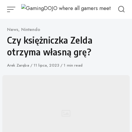
Przejdź
do
treści
Kategoria
News
,
Nintendo
Czy księżniczka Zelda
otrzyma własną grę?
Autor
Arek Zaręba
Opublikowano
11 lipca, 2023
1 min read