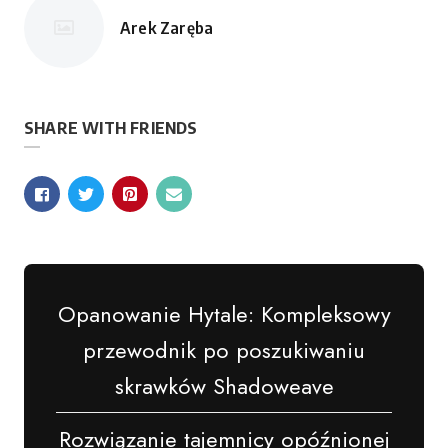
Arek Zaręba
Opublikowane
przez
SHARE WITH FRIENDS
Opanowanie Hytale: Kompleksowy
przewodnik po poszukiwaniu
skrawków Shadoweave
Rozwiązanie tajemnicy opóźnionej