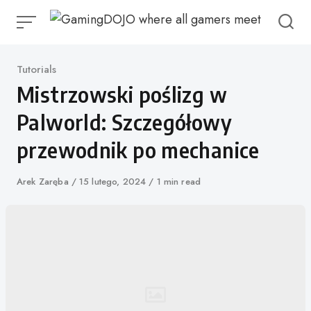
Przejdź
do
treści
Kategoria
Tutorials
Mistrzowski poślizg w
Palworld: Szczegółowy
przewodnik po mechanice
Autor
Arek Zaręba
Opublikowano
15 lutego, 2024
1 min read