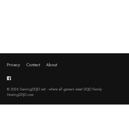
Privacy
Contact
About
© 2026 GamingDOJO.net - where all gamers meet DOJO Family:
HostingDOJO.com
English
(
Angielski
)
Français
(
Francuski
)
Deutsch
(
Niemiecki
)
日本語
(
Japoński
)