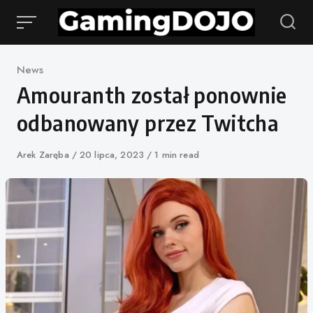
Przejdź
do
treści
Kategoria
News
Amouranth został ponownie
odbanowany przez Twitcha
Autor
Arek Zaręba
Opublikowano
20 lipca, 2023
1 min read