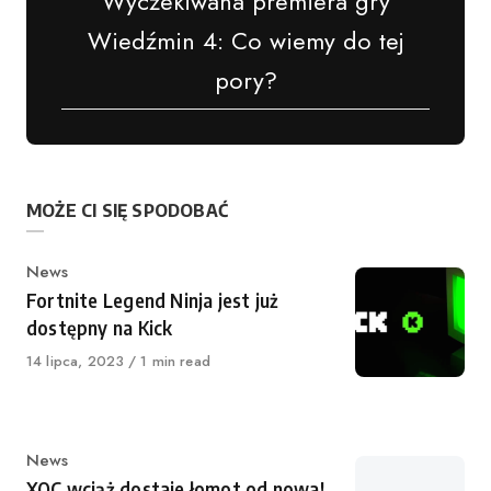
Wyczekiwana premiera gry
Wiedźmin 4: Co wiemy do tej
pory?
MOŻE CI SIĘ SPODOBAĆ
Kategoria
News
Fortnite Legend Ninja jest już
dostępny na Kick
Opublikowano
14 lipca, 2023
1 min read
Kategoria
News
XQC wciąż dostaje łomot od nowa!