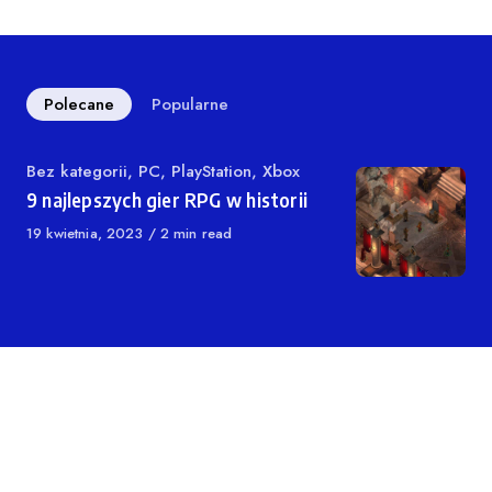
Polecane
Popularne
Kategoria
Bez kategorii
,
PC
,
PlayStation
,
Xbox
9 najlepszych gier RPG w historii
Opublikowano
19 kwietnia, 2023
2 min read