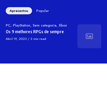
Apresentou
Popular
Categoria
PC
,
PlayStation
,
Sem categoria
,
Xbox
Os 9 melhores RPGs de sempre
Publicado
Abril 19, 2023
3 min read
em