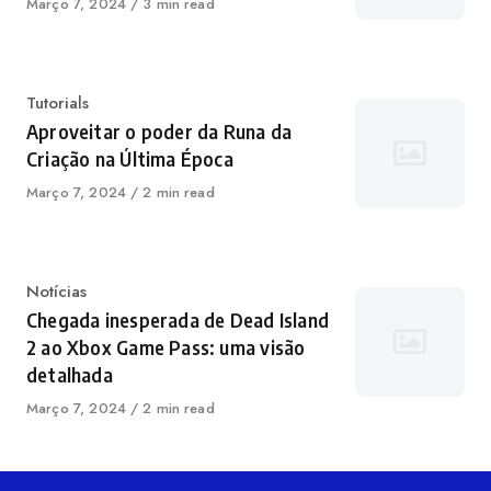
Publicado
Março 7, 2024
3 min read
em
Categoria
Tutorials
Aproveitar o poder da Runa da
Criação na Última Época
Publicado
Março 7, 2024
2 min read
em
Categoria
Notícias
Chegada inesperada de Dead Island
2 ao Xbox Game Pass: uma visão
detalhada
Publicado
Março 7, 2024
2 min read
em