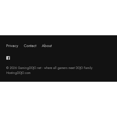
Privacy
Contact
About
© 2026 GamingDOJO.net - where all gamers meet DOJO Family:
HostingDOJO.com
English
(
Inglês
)
Français
(
Francês
)
Deutsch
(
Alemão
)
日本語
(
Japonês
)
Polski
(
Polonês
)
Português
Русский
(
Russo
)
Español
(
Espanhol
)