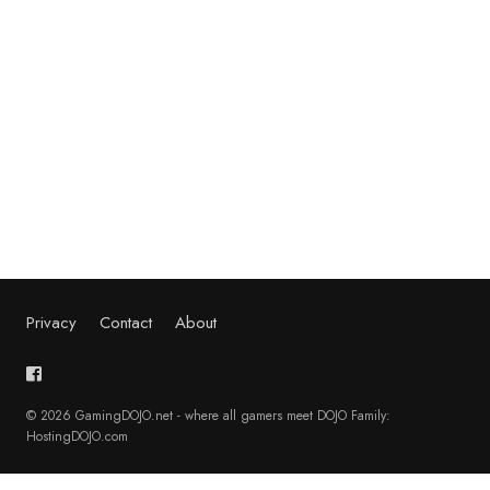
Privacy
Contact
About
© 2026 GamingDOJO.net - where all gamers meet DOJO Family:
HostingDOJO.com