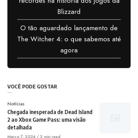
recordes na história dos jogos da
Blizzard
O tão aguardado lançamento de
The Witcher 4: o que sabemos até
agora
VOCÊ PODE GOSTAR
Categoria
Notícias
Chegada inesperada de Dead Island
2 ao Xbox Game Pass: uma visão
detalhada
Publicado
Março 7, 2024
2 min read