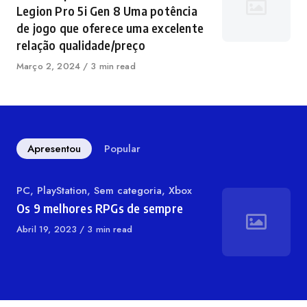
Legion Pro 5i Gen 8 Uma potência
de jogo que oferece uma excelente
relação qualidade/preço
Publicado
Março 2, 2024
3 min read
em
Apresentou
Popular
Categoria
PC
,
PlayStation
,
Sem categoria
,
Xbox
Os 9 melhores RPGs de sempre
Publicado
Abril 19, 2023
3 min read
em