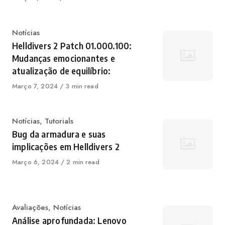
em
Categoria
Notícias
Helldivers 2 Patch 01.000.100:
Mudanças emocionantes e
atualização de equilíbrio:
Publicado
Março 7, 2024
3 min read
em
Categoria
Notícias
,
Tutorials
Bug da armadura e suas
implicações em Helldivers 2
Publicado
Março 6, 2024
2 min read
em
Categoria
Avaliações
,
Notícias
Análise aprofundada: Lenovo