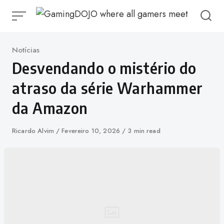
Ir
para
o
conteúdo
Categoria
Notícias
Desvendando o mistério do
atraso da série Warhammer
da Amazon
Autor
Ricardo Alvim
Publicado
Fevereiro 10, 2026
3 min read
em