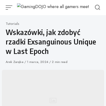
Przejdź
do
treści
Kategoria
Tutorials
Wskazówki, jak zdobyć
rzadki Exsanguinous Unique
w Last Epoch
Autor
Arek Zaręba
Opublikowano
1 marca, 2024
2 min read