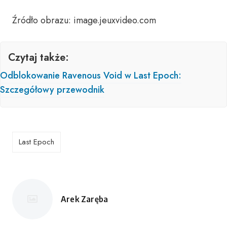
Źródło obrazu: image.jeuxvideo.com
Czytaj także:
Odblokowanie Ravenous Void w Last Epoch:
Szczegółowy przewodnik
Last Epoch
Arek Zaręba
Opublikowane
przez