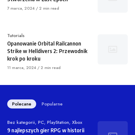
Opublikowano
7 marca, 2024
2 min read
Kategoria
Tutorials
Opanowanie Orbital Railcannon
Strike w Helldivers 2: Przewodnik
krok po kroku
Opublikowano
11 marca, 2024
2 min read
Polecane
Popularne
Kategoria
Bez kategorii
,
PC
,
PlayStation
,
Xbox
9 najlepszych gier RPG w historii