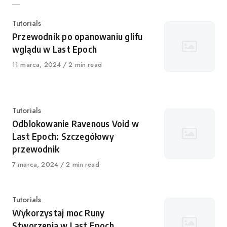
Kategoria
Tutorials
Przewodnik po opanowaniu glifu
wglądu w Last Epoch
Opublikowano
11 marca, 2024
2 min read
Kategoria
Tutorials
Odblokowanie Ravenous Void w
Last Epoch: Szczegółowy
przewodnik
Opublikowano
7 marca, 2024
2 min read
Kategoria
Tutorials
Wykorzystaj moc Runy
Stworzenia w Last Epoch