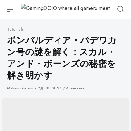
コ
ン
テ
ン
カ
Tutorials
ツ
テ
ボンバルディア・パデワカ
ゴ
へ
ン号の謎を解く：スカル・
リ
ス
ー
キ
アンド・ボーンズの秘密を
ッ
解き明かす
プ
著
Matsumoto Yuu
に
2月 18, 2024
4 min read
者
公
開