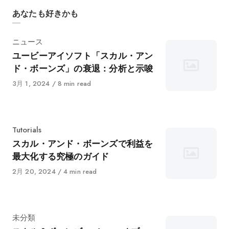
あなたも好きかも
カ
ニュース
テ
ユービーアイソフト「スカル・アン
ゴ
ド・ボーンズ」の衰退：分析と示唆
リ
に
3月 1, 2024
8 min read
ー
公
開
カ
Tutorials
テ
スカル・アンド・ボーンズで利益を
ゴ
最大化する究極のガイド
リ
に
2月 20, 2024
4 min read
ー
公
開
カ
未分類