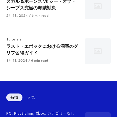
テ
スカル＆ボーンズ vs シー・オブ・
ゴ
シーブス究極の海賊対決
リ
に
2月 18, 2024
6 min read
ー
公
開
カ
Tutorials
テ
ラスト・エポックにおける洞察のグ
ゴ
リフ習得ガイド
リ
に
3月 11, 2024
6 min read
ー
公
開
特徴
人気
カ
PC
,
PlayStation
,
Xbox
,
カテゴリーなし