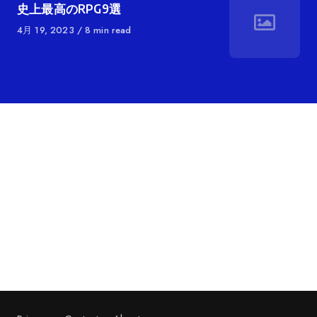
テ
史上最高のRPG9選
ゴ
に
4月 19, 2023
8 min read
リ
公
ー
開