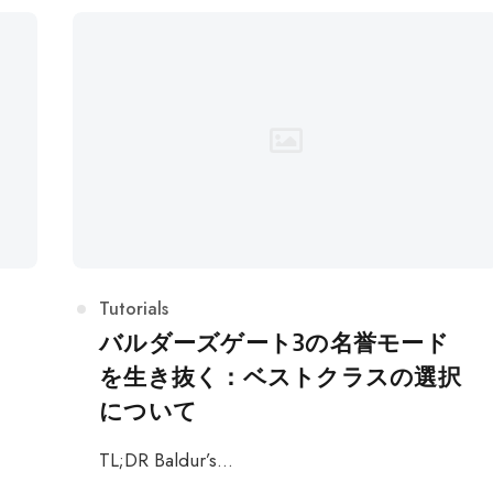
カ
Tutorials
テ
バルダーズゲート3の名誉モード
ゴ
を生き抜く：ベストクラスの選択
リ
について
ー
TL;DR Baldur’s…