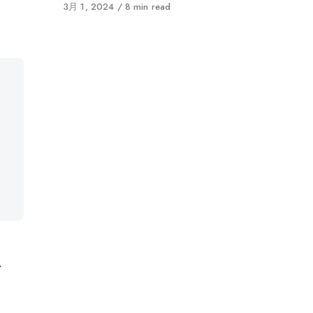
に
3月 1, 2024
8 min read
公
開
な
ン