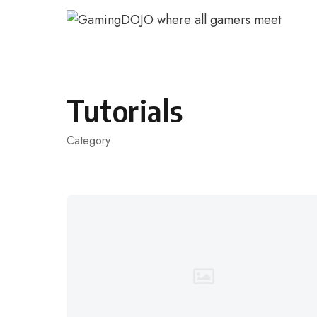
コ
ン
テ
ン
ツ
Tutorials
へ
ス
Category
キ
ッ
プ