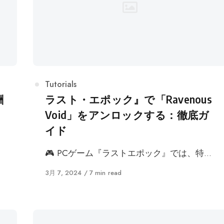
カ
Tutorials
テ
酬
ラスト・エポック』で「Ravenous
ゴ
Void」をアンロックする：徹底ガ
リ
イド
ー
🎮 PCゲーム『ラストエポック』では、特…
に
3月 7, 2024
7 min read
公
開