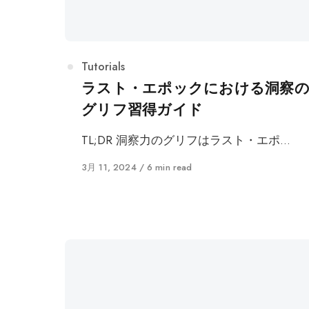
カ
Tutorials
テ
ラスト・エポックにおける洞察
ゴ
グリフ習得ガイド
リ
ー
TL;DR 洞察力のグリフはラスト・エポ…
に
3月 11, 2024
6 min read
公
開