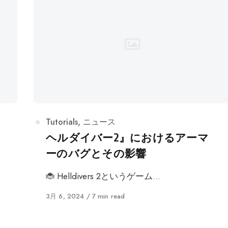
カ
Tutorials
,
ニュース
テ
ヘルダイバー2』におけるアーマ
ゴ
ーのバグとその影響
リ
ー
🐞 Helldivers 2というゲーム…
に
3月 6, 2024
7 min read
公
開