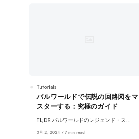
カ
Tutorials
テ
パルワールドで伝説の回路図をマ
ゴ
スターする：究極のガイド
リ
ー
TL;DR パルワールドのレジェンド・ス…
に
3月 2, 2024
7 min read
公