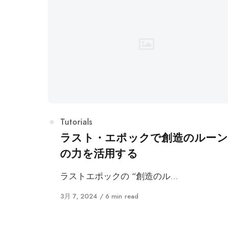
カ
Tutorials
テ
ラスト・エポックで創造のルーン
ゴ
の力を活用する
リ
ー
ラストエポックの “創造のル…
に
3月 7, 2024
6 min read
公
開