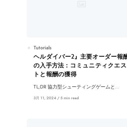
カ
Tutorials
テ
ヘルダイバー2』主要オーダー報
ゴ
の入手方法：コミュニティクエス
リ
トと報酬の獲得
ー
TL;DR 協力型シューティングゲームと…
に
3月 11, 2024
5 min read
公
開