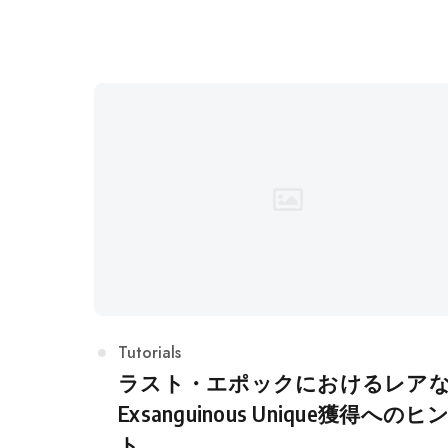
開
カ
Tutorials
テ
ラスト・エポックにおけるレア
ゴ
Exsanguinous Unique獲得へのヒ
リ
ト