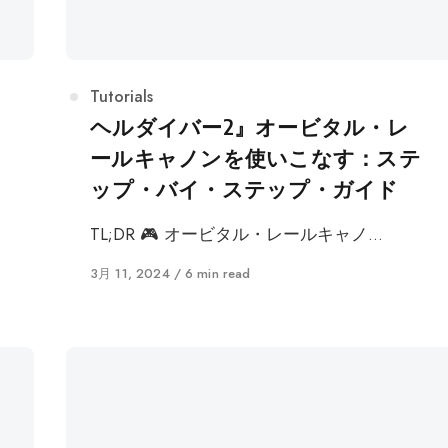
カ
Tutorials
テ
の
ヘルダイバー2』オービタル・レ
ゴ
ールキャノンを使いこなす：ステ
リ
ップ・バイ・ステップ・ガイド
ー
TL;DR 🎮 オービタル・レールキャノ…
に
3月 11, 2024
6 min read
公
開