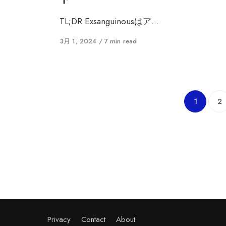
ー
TL;DR Exsanguinousはア…
に
3月 1, 2024
7 min read
公
開
1
2
Privacy
Contact
About