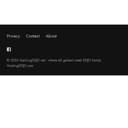
Privacy
Contact
About
© 2026 GamingDOJO.net - where all gamers meet DOJO Family:
HostingDOJO.com
English
(
Inglés
)
Français
(
Francés
)
Deutsch
(
Alemán
)
日本語
(
Japonés
)
Polski
(
Polaco
)
Português
(
Portugués, Portugal
)
Русский
(
Ruso
)
Español