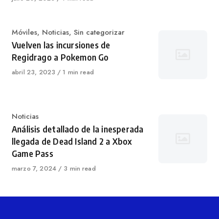
en
Categoría
Móviles
,
Noticias
,
Sin categorizar
Vuelven las incursiones de
Regidrago a Pokemon Go
Publicado
abril 23, 2023
1 min read
en
Categoría
Noticias
Análisis detallado de la inesperada
llegada de Dead Island 2 a Xbox
Game Pass
Publicado
marzo 7, 2024
3 min read
en