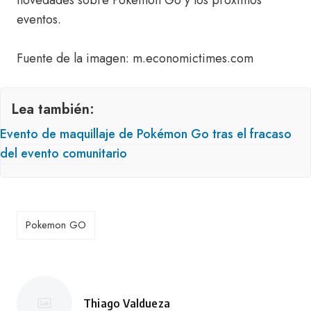
novedades sobre Pokemon Go y los próximos
eventos.
Fuente de la imagen: m.economictimes.com
Lea también:
Evento de maquillaje de Pokémon Go tras el fracaso
del evento comunitario
Pokemon GO
Thiago Valdueza
Publicado