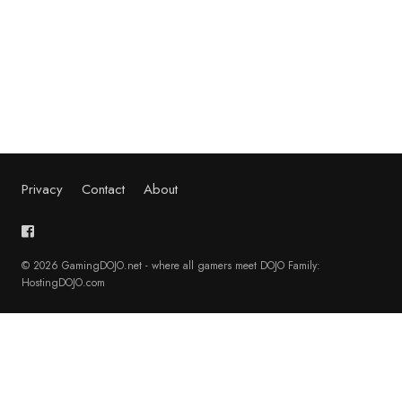
Privacy
Contact
About
© 2026 GamingDOJO.net - where all gamers meet DOJO Family:
HostingDOJO.com
English
(
Inglés
)
Français
(
Francés
)
Deutsch
(
Alemán
)
日本語
(
Japonés
)
Polski
(
Polaco
)