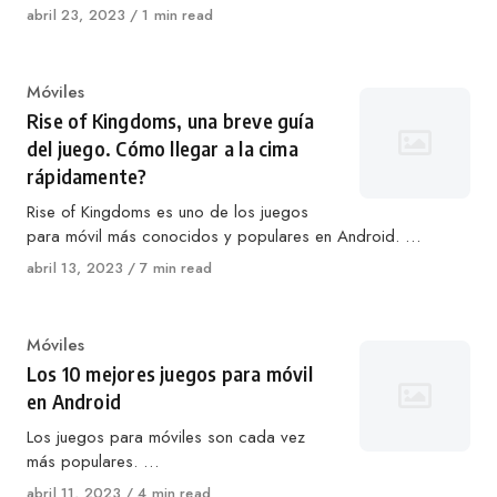
Publicado
abril 23, 2023
1 min read
en
Categoría
Móviles
Rise of Kingdoms, una breve guía
del juego. Cómo llegar a la cima
rápidamente?
Rise of Kingdoms es uno de los juegos
para móvil más conocidos y populares en Android. …
Publicado
abril 13, 2023
7 min read
en
Categoría
Móviles
Los 10 mejores juegos para móvil
en Android
Los juegos para móviles son cada vez
más populares. …
Publicado
abril 11, 2023
4 min read