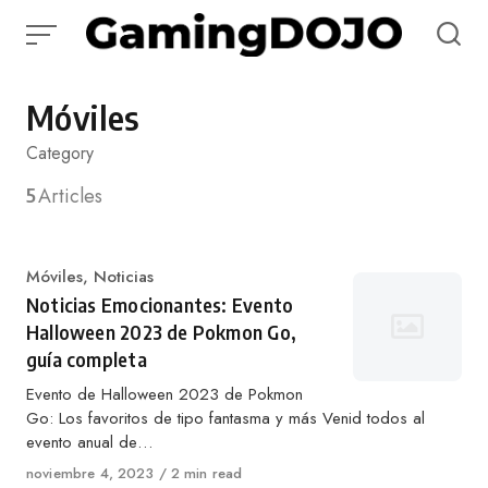
Saltar
al
contenido
Móviles
Category
5
Articles
Categoría
Móviles
,
Noticias
Noticias Emocionantes: Evento
Halloween 2023 de Pokmon Go,
guía completa
Evento de Halloween 2023 de Pokmon
Go: Los favoritos de tipo fantasma y más Venid todos al
evento anual de…
Publicado
noviembre 4, 2023
2 min read