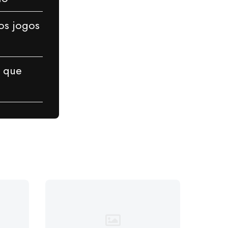
os jogos
 que