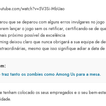
youtube.com/watch?v=5V3Si-MbUao
arou que se deparou com alguns erros invulgares no jogo
erem lançar o jogo sem os retificar, certificando-se de q
mais próximo possível da excelência
aming deixou claro que nunca obrigará a sua equipa de d
extraordinárias, mesmo que isso signifique adiar a data de
ém:
 traz tanto os zombies como Among Us para a mesa.
ue tenham colocado os seus empregados e o seu bem-esta
ridade.