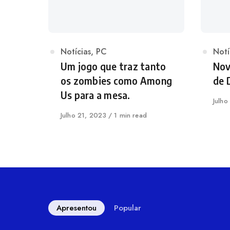
Categoria
Notícias
,
PC
Cat
Notí
Um jogo que traz tanto
Nov
os zombies como Among
de 
Us para a mesa.
Publ
Julho
em
Publicado
Julho 21, 2023
1 min read
em
Apresentou
Popular