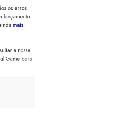
dos os erros
ra lançamento
 ainda
mais
ultar a nossa
onal Game
para