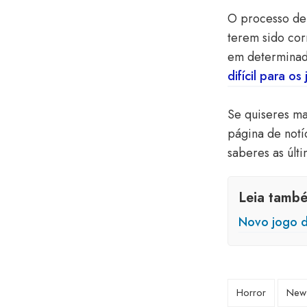
O processo de 
terem sido cor
em determinada
difícil para o
Se quiseres ma
página de notí
saberes as últi
Leia tamb
Novo jogo d
Horror
New 