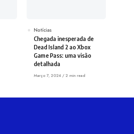
Categoria
Notícias
Chegada inesperada de
Dead Island 2 ao Xbox
Game Pass: uma visão
detalhada
Publicado
Março 7, 2024
2 min read
em