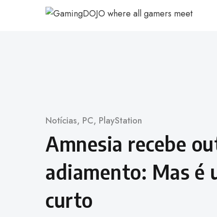
Ir
para
o
conteúdo
Categoria
Notícias
,
PC
,
PlayStation
Amnesia recebe ou
adiamento: Mas é 
curto