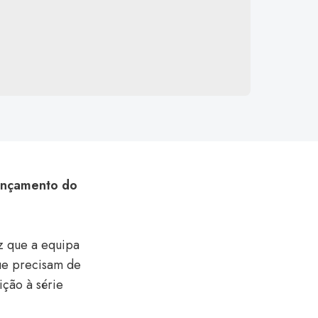
ançamento do
z que a equipa
ue precisam de
ição à série