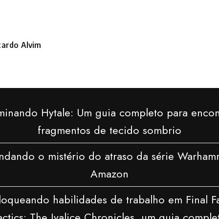
cardo Alvim
stado
r
inando Hytale: Um guia completo para encon
fragmentos de tecido sombrio
ndando o mistério do atraso da série Warham
Amazon
oqueando habilidades de trabalho em Final F
actics: The Ivalice Chronicles, um guia comple