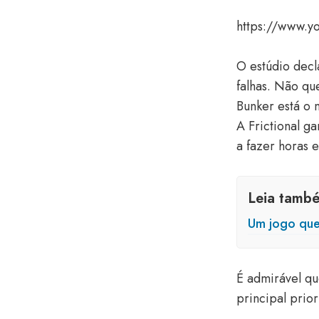
https://www.
O estúdio decl
falhas. Não qu
Bunker está o 
A Frictional g
a fazer horas 
Leia tamb
Um jogo que
É admirável q
principal prio