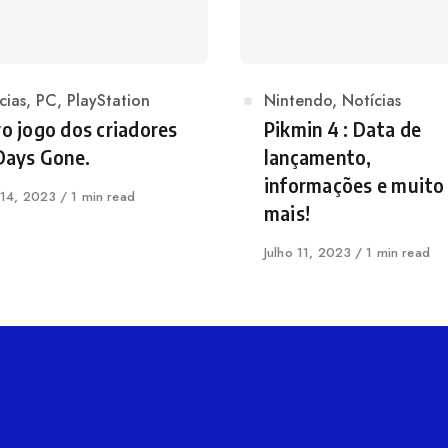
egoria
cias
,
PC
,
PlayStation
Categoria
Nintendo
,
Notícias
o jogo dos criadores
Pikmin 4 : Data de
Days Gone.
lançamento,
informações e muito
icado
 14, 2023
1 min read
mais!
Publicado
Julho 11, 2023
1 min read
em