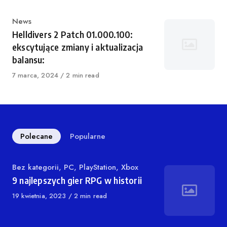
Kategoria
News
Helldivers 2 Patch 01.000.100:
ekscytujące zmiany i aktualizacja
balansu:
Opublikowano
7 marca, 2024
2 min read
Polecane
Popularne
Kategoria
Bez kategorii
,
PC
,
PlayStation
,
Xbox
9 najlepszych gier RPG w historii
Opublikowano
19 kwietnia, 2023
2 min read