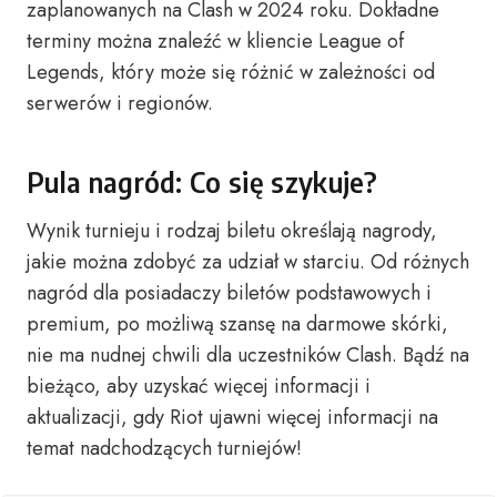
zaplanowanych na Clash w 2024 roku. Dokładne
terminy można znaleźć w kliencie League of
Legends, który może się różnić w zależności od
serwerów i regionów.
Pula nagród: Co się szykuje?
Wynik turnieju i rodzaj biletu określają nagrody,
jakie można zdobyć za udział w starciu. Od różnych
nagród dla posiadaczy biletów podstawowych i
premium, po możliwą szansę na darmowe skórki,
nie ma nudnej chwili dla uczestników Clash. Bądź na
bieżąco, aby uzyskać więcej informacji i
aktualizacji, gdy Riot ujawni więcej informacji na
temat nadchodzących turniejów!