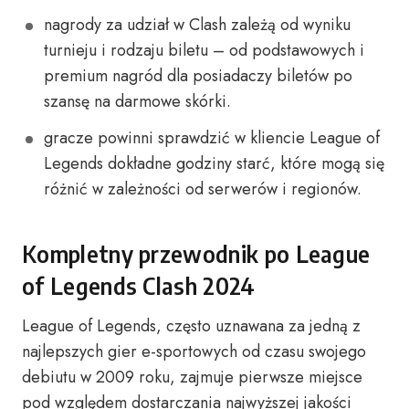
nagrody za udział w Clash zależą od wyniku
turnieju i rodzaju biletu – od podstawowych i
premium nagród dla posiadaczy biletów po
szansę na darmowe skórki.
gracze powinni sprawdzić w kliencie League of
Legends dokładne godziny starć, które mogą się
różnić w zależności od serwerów i regionów.
Kompletny przewodnik po League
of Legends Clash 2024
League of Legends, często uznawana za jedną z
najlepszych gier e-sportowych od czasu swojego
debiutu w 2009 roku, zajmuje pierwsze miejsce
pod względem dostarczania najwyższej jakości