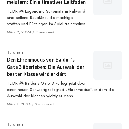
meistern: Ein ultimativer Leitfaden
TL;DR 🎮 Legendäre Schemata in Palworld
sind seltene Baupläne, die mächtige
Waffen und Rüstungen im Spiel freischalten. …
Veröffentlicht
März 2, 2024
3 min read
auf
Kategorie
Tutorials
Den Ehrenmodus von Baldur’s
Gate 3 überleben: Die Auswahl der
besten Klasse wird erklärt
TL;DR 🎮 Baldur’s Gate 3 verfügt jetzt über
einen neuen Schwierigkeitsgrad „Ehrenmodus“, in dem die
Auswahl der Klassen wichtiger denn…
Veröffentlicht
März 1, 2024
3 min read
auf
Kategorie
Tutorials