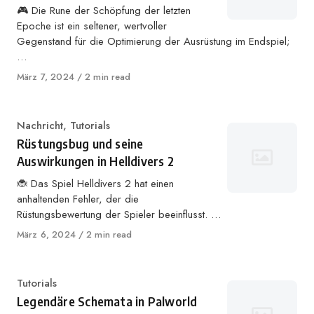
🎮 Die Rune der Schöpfung der letzten
Epoche ist ein seltener, wertvoller
Gegenstand für die Optimierung der Ausrüstung im Endspiel;
…
Veröffentlicht
März 7, 2024
2 min read
auf
Kategorie
Nachricht
,
Tutorials
Rüstungsbug und seine
Auswirkungen in Helldivers 2
🐞 Das Spiel Helldivers 2 hat einen
anhaltenden Fehler, der die
Rüstungsbewertung der Spieler beeinflusst. …
Veröffentlicht
März 6, 2024
2 min read
auf
Kategorie
Tutorials
Legendäre Schemata in Palworld