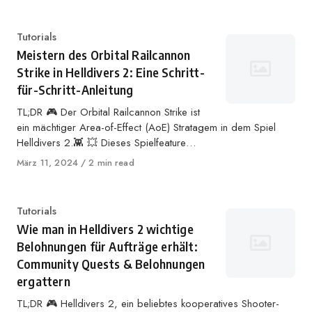
auf
Kategorie
Tutorials
Meistern des Orbital Railcannon
Strike in Helldivers 2: Eine Schritt-
für-Schritt-Anleitung
TL;DR 🎮 Der Orbital Railcannon Strike ist
ein mächtiger Area-of-Effect (AoE) Stratagem in dem Spiel
Helldivers 2.👾 💥 Dieses Spielfeature…
Veröffentlicht
März 11, 2024
2 min read
auf
Kategorie
Tutorials
Wie man in Helldivers 2 wichtige
Belohnungen für Aufträge erhält:
Community Quests & Belohnungen
ergattern
TL;DR 🎮 Helldivers 2, ein beliebtes kooperatives Shooter-