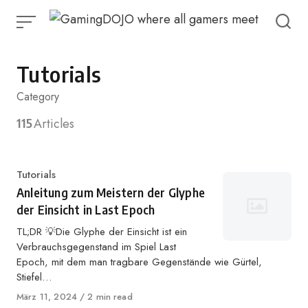
Zum
Inhalt
springen
Tutorials
Category
115
Articles
Kategorie
Tutorials
Anleitung zum Meistern der Glyphe
der Einsicht in Last Epoch
TL;DR 💡Die Glyphe der Einsicht ist ein
Verbrauchsgegenstand im Spiel Last
Epoch, mit dem man tragbare Gegenstände wie Gürtel,
Stiefel…
Veröffentlicht
März 11, 2024
2 min read