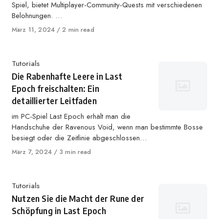
Spiel, bietet Multiplayer-Community-Quests mit verschiedenen
Belohnungen. …
Veröffentlicht
März 11, 2024
2 min read
auf
Kategorie
Tutorials
Die Rabenhafte Leere in Last
Epoch freischalten: Ein
detaillierter Leitfaden
im PC-Spiel Last Epoch erhält man die
Handschuhe der Ravenous Void, wenn man bestimmte Bosse
besiegt oder die Zeitlinie abgeschlossen…
Veröffentlicht
März 7, 2024
3 min read
auf
Kategorie
Tutorials
Nutzen Sie die Macht der Rune der
Schöpfung in Last Epoch