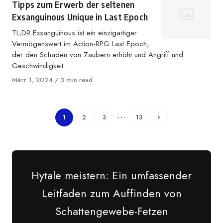
Tipps zum Erwerb der seltenen
Exsanguinous Unique in Last Epoch
TL;DR Exsanguinous ist ein einzigartiger
Vermögenswert im Action-RPG Last Epoch,
der den Schaden von Zaubern erhöht und Angriff und
Geschwindigkeit…
Veröffentlicht
März 1, 2024
3 min read
auf
…
1
2
3
13
Hytale meistern: Ein umfassender
Leitfaden zum Auffinden von
Schattengewebe-Fetzen