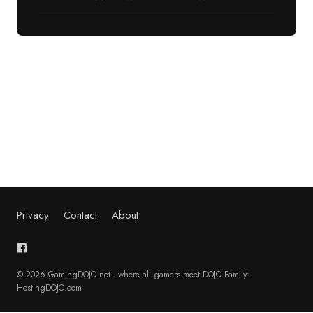
Privacy
Contact
About
© 2026 GamingDOJO.net - where all gamers meet DOJO Family:
HostingDOJO.com