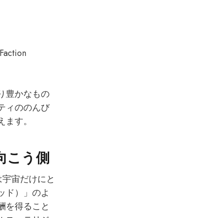
ction
り豊かなもの
ティののんび
えます。
向こう側
界は宇宙だけにと
ンデッド）」のよ
酬を得ること