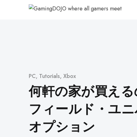
コ
ン
テ
ン
ツ
へ
ス
キ
ッ
カ
PC
,
Tutorials
,
Xbox
プ
テ
何軒の家が買える
ゴ
リ
フィールド・ユニ
ー
オプション