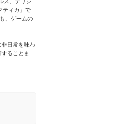
サウルス、テリジ
クティカ」で
人も、ゲームの
ーに非日常を味わ
所有することま