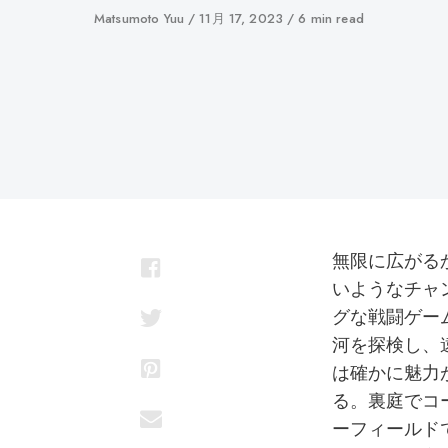
著
Matsumoto Yuu
に
11月 17, 2023
6 min read
者
公
開
無限に広がる
いようなチャ
グな戦闘ゲー
河を探検し、
は確かに魅力
る。裏庭でコ
ーフィールド