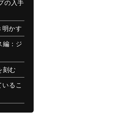
プの入手
き明かす
ス編：ジ
を刻む
ているこ