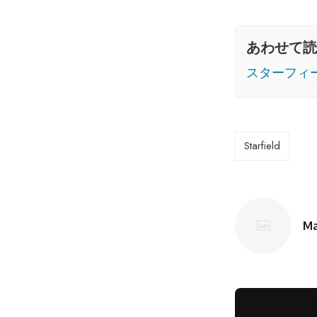
あわせて読
スターフィ
Starfield
Ma
投
稿
者