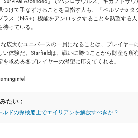
: Survival Ascended」でバシロサウルス、ギガノト
見つけて手なずけることを目指す人も、「ペルソナ5 タ
プラス（NG+）機能をアンロックすることを熱望する
を待っている。
ldのような広大なユニバースの一員になることは、プレイヤ
い体験だ。Starfieldは、戦いに勝つことから財産を
定を求める各プレイヤーの渇望に応えてくれる。
ngintel.
みたい：
ールドの探検船上でエイリアンを解放すべきか？