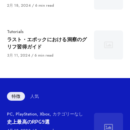
リ
に
2月 18, 2024
6 min read
ー
公
開
カ
Tutorials
テ
ラスト・エポックにおける洞察のグ
ゴ
リフ習得ガイド
リ
に
3月 11, 2024
6 min read
ー
公
開
特徴
人気
カ
PC
,
PlayStation
,
Xbox
,
カテゴリーなし
テ
史上最高のRPG9選
ゴ