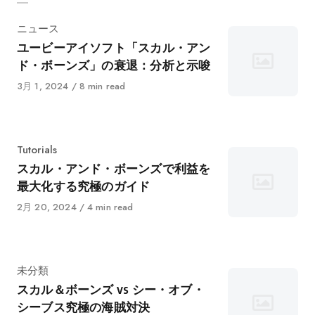
カ
ニュース
テ
ユービーアイソフト「スカル・アン
ゴ
ド・ボーンズ」の衰退：分析と示唆
リ
に
3月 1, 2024
8 min read
ー
公
開
カ
Tutorials
テ
スカル・アンド・ボーンズで利益を
ゴ
最大化する究極のガイド
リ
に
2月 20, 2024
4 min read
ー
公
開
カ
未分類
テ
スカル＆ボーンズ vs シー・オブ・
ゴ
シーブス究極の海賊対決