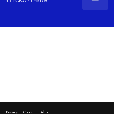
に
4月 19, 2023
8 min read
リ
公
ー
開
Privacy
Contact
About