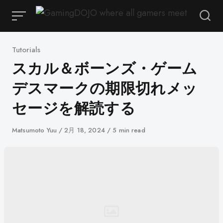
コ
ン
テ
ン
カ
Tutorials
ツ
テ
スカル＆ボーンズ・ゲーム
ゴ
へ
デスマークの期限切れメッ
リ
ス
ー
キ
セージを解読する
ッ
著
Matsumoto Yuu
に
2月 18, 2024
5 min read
プ
者
公
開