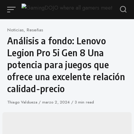
Saltar
al
contenido
Categoría
Noticias
,
Reseñas
Análisis a fondo: Lenovo
Legion Pro 5i Gen 8 Una
potencia para juegos que
ofrece una excelente relación
calidad-precio
Autor
Thiago Valdueza
Publicado
marzo 2, 2024
3 min read
en