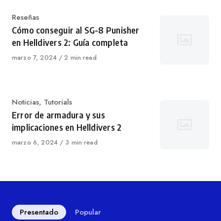
Categoría
Reseñas
Cómo conseguir al SG-8 Punisher
en Helldivers 2: Guía completa
Publicado
marzo 7, 2024
2 min read
en
Categoría
Noticias
,
Tutorials
Error de armadura y sus
implicaciones en Helldivers 2
Publicado
marzo 6, 2024
3 min read
en
Presentado
Popular