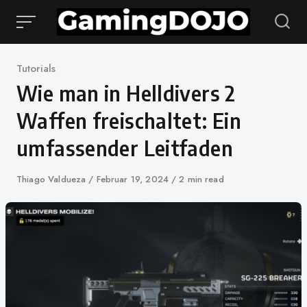
Zum
Inhalt
springen
Kategorie
Tutorials
Wie man in Helldivers 2
Waffen freischaltet: Ein
umfassender Leitfaden
Autor
Thiago Valdueza
Veröffentlicht
Februar 19, 2024
2 min read
auf