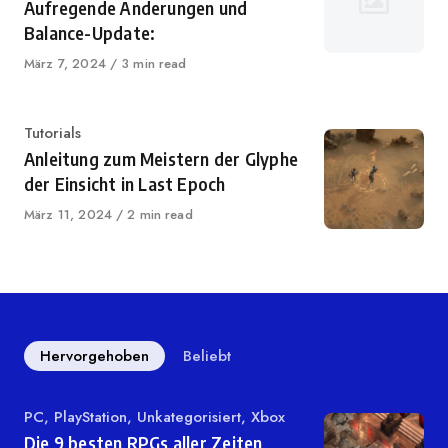
Aufregende Änderungen und
Balance-Update:
Veröffentlicht
März 7, 2024
3 min read
auf
Kategorie
Tutorials
Anleitung zum Meistern der Glyphe
der Einsicht in Last Epoch
Veröffentlicht
März 11, 2024
2 min read
auf
Hervorgehoben
Beliebt
Kategorie
PC
,
PlayStation
,
Unkategorisiert
,
Xbox
Die 9 besten RPGs aller Zeiten