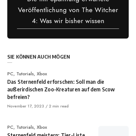
Veröffentlichung von The Witcher
4: Was wir bisher wissen
SIE KÖNNEN AUCH MÖGEN
Kategorie
PC
,
Tutorials
,
Xbox
Das Sternenfeld erforschen: Soll man die
außerirdischen Zoo-Kreaturen auf dem Scow
befreien?
Veröffentlicht
November 17, 2023
2 min read
auf
Kategorie
PC
,
Tutorials
,
Xbox
Sternenfeld meistern: Tier-Liste