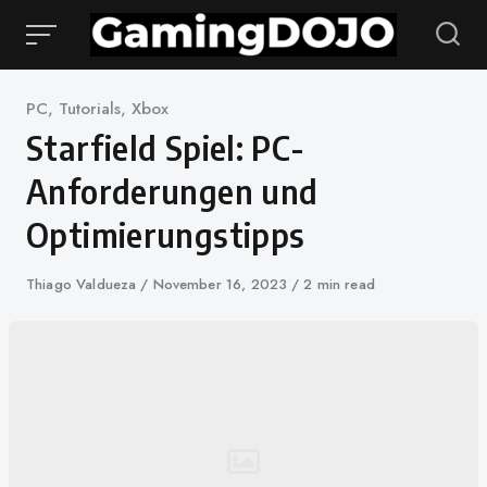
Zum
Inhalt
springen
Kategorie
PC
,
Tutorials
,
Xbox
Starfield Spiel: PC-
Anforderungen und
Optimierungstipps
Autor
Thiago Valdueza
Veröffentlicht
November 16, 2023
2 min read
auf