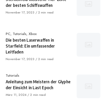
der besten Schiffswaffen
Veröffentlicht
November 17, 2023
2 min read
auf
Kategorie
PC
,
Tutorials
,
Xbox
Die besten Laserwaffen in
Starfield: Ein umfassender
Leitfaden
Veröffentlicht
November 17, 2023
2 min read
auf
Kategorie
Tutorials
Anleitung zum Meistern der Glyphe
der Einsicht in Last Epoch
Veröffentlicht
März 11, 2024
2 min read
auf