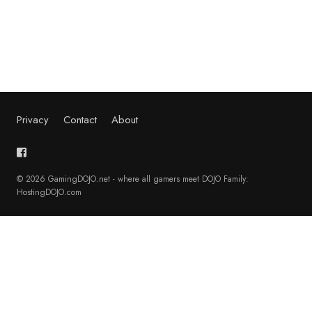
Privacy
Contact
About
© 2026 GamingDOJO.net - where all gamers meet DOJO Family:
HostingDOJO.com
English
(
Englisch
)
Français
(
Französisch
)
Deutsch
日本語
(
Japanisch
)
Polski
(
Polnisch
)
Português
(
Portugiesisch, Portugal
)
Русский
(
Russisch
)
Español
(
Spanisch
)