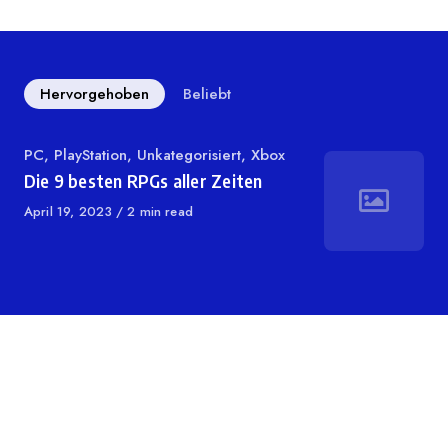
Hervorgehoben
Beliebt
Kategorie
PC
,
PlayStation
,
Unkategorisiert
,
Xbox
Die 9 besten RPGs aller Zeiten
Veröffentlicht
April 19, 2023
2 min read
auf