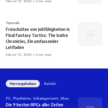
Veröffentlicht
Februar 10, 2026
3 min read
auf
Kategorie
Tutorials
Freischalten von Jobfähigkeiten in
Final Fantasy Tactics: The Ivalice
Chronicles, Ein umfassender
Leitfaden
Veröffentlicht
Februar 10, 2026
4 min read
auf
Hervorgehoben
Beliebt
Kategorie
PC
,
PlayStation
,
Unkategorisiert
,
Xbox
Die 9 besten RPGs aller Zeiten