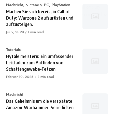
Kategorie
Nachricht
,
Nintendo
,
PC
,
PlayStation
Machen Sie sich bereit, in Call of
Duty: Warzone 2 aufzurüsten und
aufzusteigen.
Veröffentlicht
Juli 9, 2023
1 min read
auf
Kategorie
Tutorials
Hytale meistern: Ein umfassender
Leitfaden zum Auffinden von
Schattengewebe-Fetzen
Veröffentlicht
Februar 10, 2026
3 min read
auf
Kategorie
Nachricht
Das Geheimnis um die verspätete
Amazon-Warhammer-Serie lüften