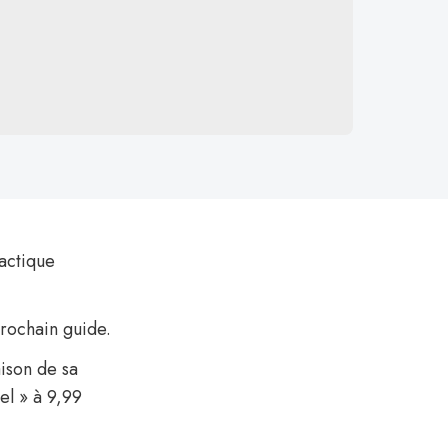
lactique
 prochain guide.
aison de sa
el » à 9,99