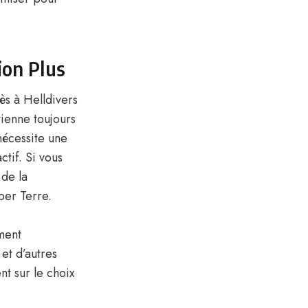
ion Plus
ès à Helldivers
tienne toujours
l nécessite une
tif. Si vous
 de la
per Terre.
ment
 et d’autres
nt sur le choix