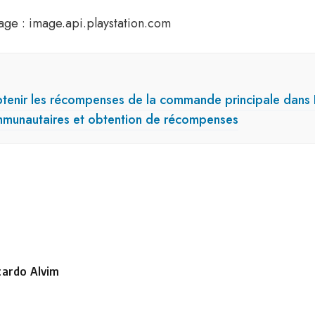
age : image.api.playstation.com
enir les récompenses de la commande principale dans H
mmunautaires et obtention de récompenses
cardo Alvim
sté
r