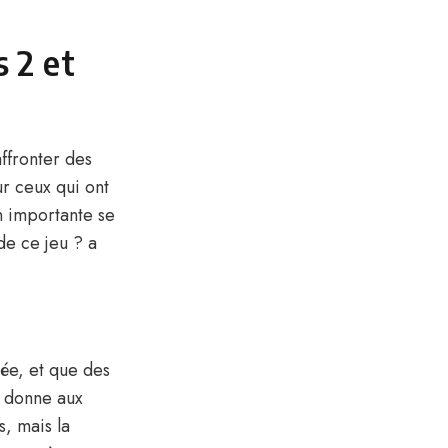
s 2 et
affronter des
ur ceux qui ont
n importante se
de ce jeu ? a
ée, et que des
a donne aux
s, mais la