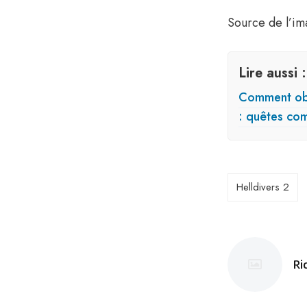
Source de l’im
Lire aussi :
Comment obt
: quêtes co
Helldivers 2
Ri
Po
pa