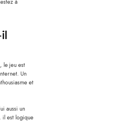
Restez à
il
 le jeu est
Internet. Un
nthousiasme et
ui aussi un
il est logique