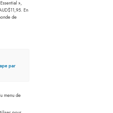
ssential »,
/AUD$11,95. En
 monde de
tape par
 du menu de
tiliser pour