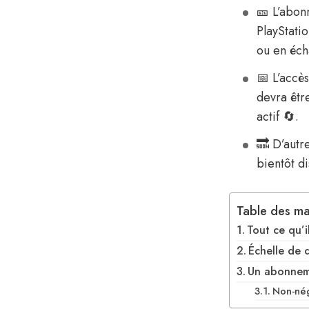
🎫 L’abonn
PlayStatio
ou en éch
📅 L’accè
devra êtr
actif 🔄.
🔜 D’autr
bientôt d
Table des ma
Tout ce qu’i
Échelle de d
Un abonneme
Non-nég