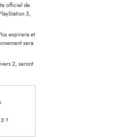
te officiel de
PlayStation 5,
lus expirera et
bonnement sera
ivers 2, seront
s
 2 ?