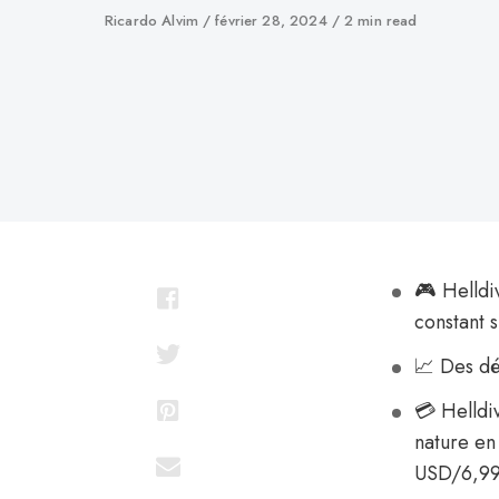
Auteur
Ricardo Alvim
Publié
février 28, 2024
2 min read
le
🎮 Helldiv
constant s
📈 Des dét
💳 Helldi
nature en 
USD/6,99