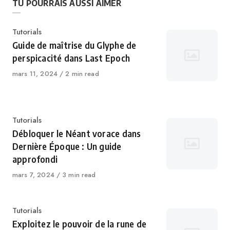
TU POURRAIS AUSSI AIMER
Catégorie
Tutorials
Guide de maîtrise du Glyphe de
perspicacité dans Last Epoch
Publié
mars 11, 2024
2 min read
le
Catégorie
Tutorials
Débloquer le Néant vorace dans
Dernière Époque : Un guide
approfondi
Publié
mars 7, 2024
3 min read
le
Catégorie
Tutorials
Exploitez le pouvoir de la rune de