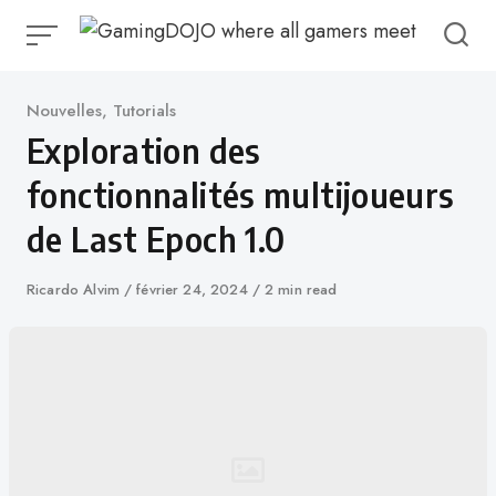
Aller
au
contenu
Catégorie
Nouvelles
,
Tutorials
Exploration des
fonctionnalités multijoueurs
de Last Epoch 1.0
Auteur
Ricardo Alvim
Publié
février 24, 2024
2 min read
le