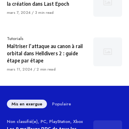
la création dans Last Epoch
Publié
mars 7, 2024
3 min read
le
Catégorie
Tutorials
Maîtriser l’attaque au canon à rail
orbital dans Helldivers 2 : guide
étape par étape
Publié
mars 11, 2024
2 min read
le
Mis en exergue
Populaire
Catégorie
Non classifié(e)
,
PC
,
PlayStation
,
Xbox