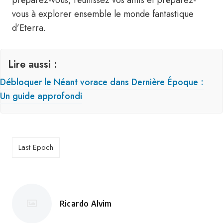
préparez-vous, réunissez vos amis et préparez-
vous à explorer ensemble le monde fantastique
d’Eterra.
Lire aussi :
Débloquer le Néant vorace dans Dernière Époque :
Un guide approfondi
Last Epoch
Ricardo Alvim
Posté
par