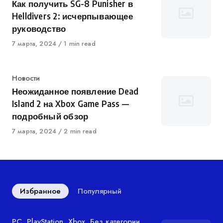
Как получить SG-8 Punisher в
Helldivers 2: исчерпывающее
руководство
Опубликован
7 марта, 2024
1 min read
в
Категория
Новости
Неожиданное появление Dead
Island 2 на Xbox Game Pass —
подробный обзор
Опубликован
7 марта, 2024
2 min read
в
Избранное
Популярный
Категория
PC
,
PlayStation
,
Xbox
,
Без категории