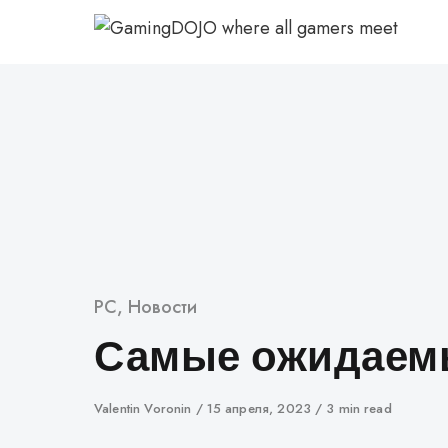
перейти
к
содержанию
Категория
PC
,
Новости
Самые ожидае
Автор
Valentin Voronin
Опубликован
15 апреля, 2023
3 min read
в