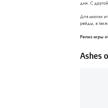
дни. С другой
Для многих иг
рейды, а такж
Релиз игры о
Ashes o