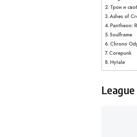
Трон и св
Ashes of Cr
Pantheon: R
Soulframe
Chrono Od
Corepunk
Hytale
League