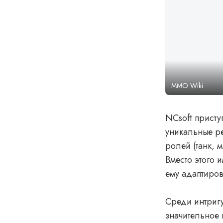
MMO Wiki
NCsoft прист
уникальные ре
ролей (танк, 
Вместо этого 
ему адаптиров
Среди интригу
значительное 