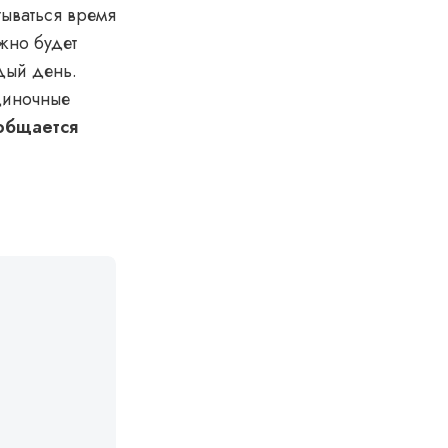
тываться время
ужно будет
ждый день.
одиночные
общается