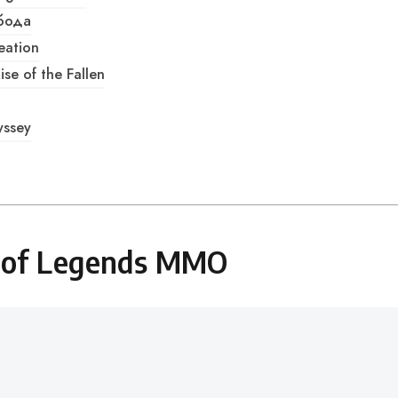
обода
eation
ise of the Fallen
yssey
 of Legends MMO