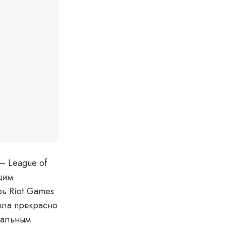
— League of
щим
ь Riot Games
ыла прекрасно
ачальным