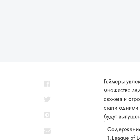
Геймеры увле
множество за
сюжета и огр
стали одними
будут выпуще
Содержани
League of 