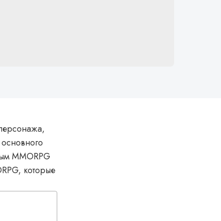
 персонажа,
 основного
торым MMORPG
ORPG, которые