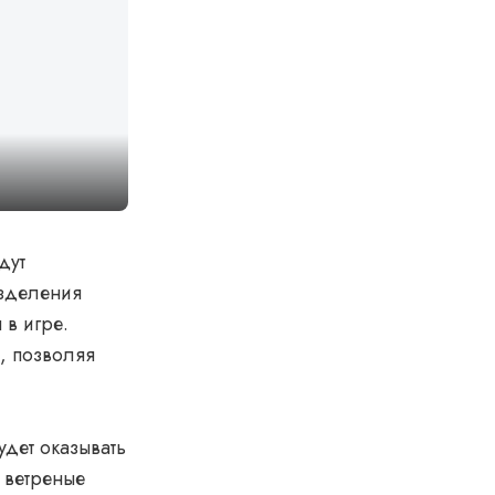
дут
азделения
 в игре.
, позволяя
удет оказывать
в ветреные